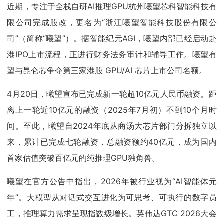
近期，专注于全栈自研AI推理GPU杭州曦望芯科智能科技有
限公司完成股改，更名为“浙江曦望智能科技股份有限公
司”（简称“曦望”）。据智能纪元AGI，曦望内部已经启动赴
港IPO上市流程，正进行财务法务审计和辅导工作。曦望有
望与昆仑芯争夺第三家港股 GPU/AI 芯片上市公司名额。
4月20日，曦望宣布已完成新一轮超10亿元人民币融资。距
离上一轮近10亿元的融资（2025年7月初）不到10个月时
间。至此，曦望自2024年底从商汤大芯片部门分拆独立以
来，累计已完成七轮融资，总融资额约40亿元，成为国内
首家估值突破百亿元的纯推理GPU独角兽。
曦望在官方公告中指出，2026年被行业视为“AI智能体元
年”。大模型从对话式交互进化为可思考、可执行的数字员
工，推理算力需求呈现指数级增长。英伟达GTC 2026大会