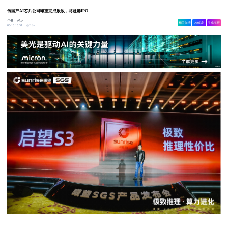
传国产AI芯片公司曦望完成股改，将赴港IPO
作者：
孙乐
相关舆情
AI解读
生成海报
2.8w
05-15 15:51