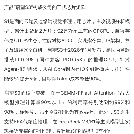
产品“启望S3”构成公司的三代芯片矩阵：
S1是面向云端及边缘端视觉推理专用芯片，主攻视频分析模
型，累计出货超2万片；S2是7nm工艺的GPGPU，兼容英
伟达CUDA生态，性能对标A100，实现指令集、IP架构、算
子及编译器全自研；启望S3于2026年1月发布，是国内首款
搭载LPDDR6（同时兼容LPDDR5X）的推理GPU。针对
Agent推理需求，从AI Core到内存IO全链路重构，推理性
能较S2提升5倍，目标将Token成本降低90%。
启望S3的核心突破，在于GEMM和Flash Attention（占大
模型推理计算量90%以上）的利用率分别达到约99%和
98%，标称算力几乎全部转化为有效吞吐。此外，S3原生
支持FP4低精度推理，在DeepSeek V3/R1等主流模型上实
现接近无损的FP4推理，吞吐量较FP16提升3至4倍。