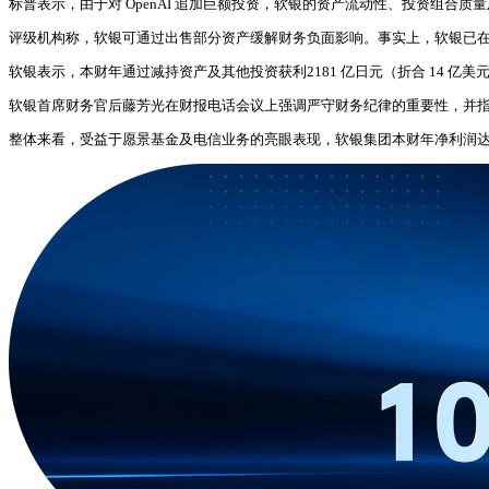
标普表示，由于对 OpenAI 追加巨额投资，软银的资产流动性、投资组合
评级机构称，软银可通过出售部分资产缓解财务负面影响。事实上，软银已在减持美国
软银表示，本财年通过减持资产及其他投资获利2181 亿日元（折合 14 亿
软银首席财务官后藤芳光在财报电话会议上强调严守财务纪律的重要性，并指出
整体来看，受益于愿景基金及电信业务的亮眼表现，软银集团本财年净利润达