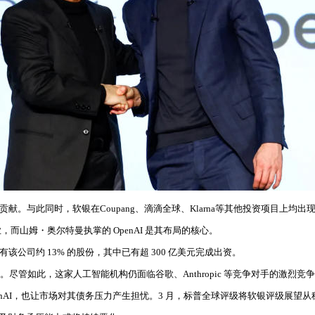
I 贡献。与此同时，软银在Coupang、滴滴全球、Klarna等其他投资项目上均出
山姆・奥尔特曼执掌的 OpenAI 是其布局的核心。
持有该公司约 13% 的股份，其中已有超 300 亿美元完成出资。
美元。尽管如此，这家人工智能机构仍面临谷歌、Anthropic 等竞争对手的激烈竞
OpenAI，也让市场对其债务压力产生担忧。3 月，标普全球评级将软银评级展望