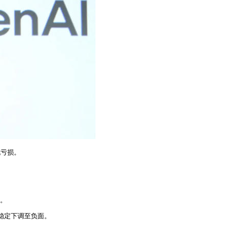
现亏损。
争。
从稳定下调至负面。