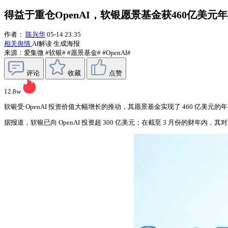
得益于重仓OpenAI，软银愿景基金获460亿美元
作者：
陈兴华
05-14 23:35
相关舆情
AI解读
生成海报
来源：爱集微
#软银#
#愿景基金#
#OpenAI#
评论
收藏
点赞
12.8w
软银受 OpenAI 投资价值大幅增长的推动，其愿景基金实现了 460 亿美元的
据报道，软银已向 OpenAI 投资超 300 亿美元；在截至 3 月份的财年内，其对 