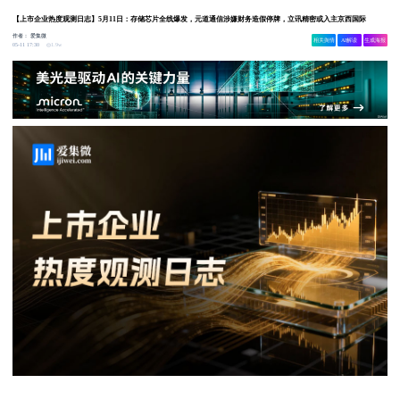
【上市企业热度观测日志】5月11日：存储芯片全线爆发，元道通信涉嫌财务造假停牌，立讯精密或入主京西国际
作者：
爱集微
相关舆情
AI解读
生成海报
1.9w
05-11 17:30