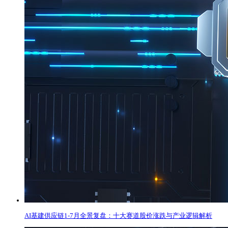
AI基建供应链1-7月全景复盘：十大赛道股价涨跌与产业逻辑解析