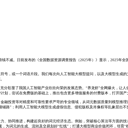
也持续不减。日前发布的《全国数据资源调查报告（2025年）》显示，2025年全
点符号，或一个词语片段。我们每次向人工智能大模型提问，以及大模型生成的
态。
彰显了我国人工智能产业欣欣向荣的发展态势。“养龙虾”全网爆火，让人们切身感
计划，尝试在免费版的基础上，推出包含更多增值服务的付费版本，打开国产大
金融投资等对精度和可靠性要求严苛的专业领域，从词元数据质量到模型推理过
墙铺路”；利用人工智能大模型生成虚假信息、侵犯版权及肖像权等乱象层出不
力、协同推进，构建起良好的词元经济生态。例如，突破核心算法等方面的技术
规，为词元的生成、流转及交易划好“红线”；打通大模型商业价值闭环，培育“