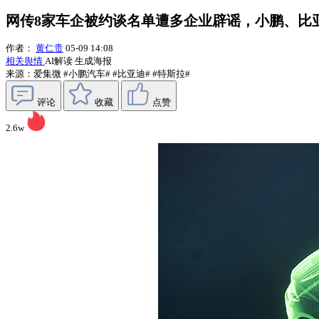
网传8家车企被约谈名单遭多企业辟谣，小鹏、比
作者：
黄仁贵
05-09 14:08
相关舆情
AI解读
生成海报
来源：爱集微
#小鹏汽车#
#比亚迪#
#特斯拉#
评论
收藏
点赞
2.6w