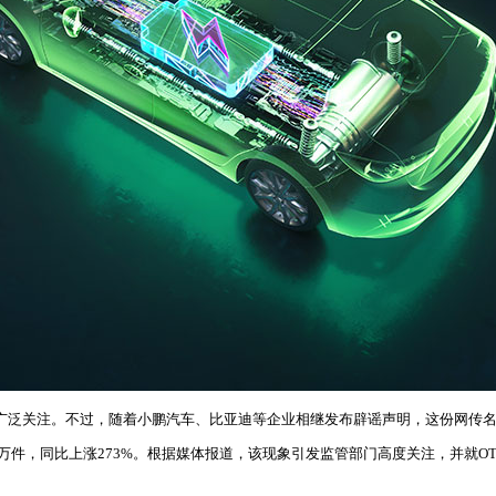
引发广泛关注。不过，随着小鹏汽车、比亚迪等企业相继发布辟谣声明，这份网传
1.2万件，同比上涨273%。根据媒体报道，该现象引发监管部门高度关注，并就