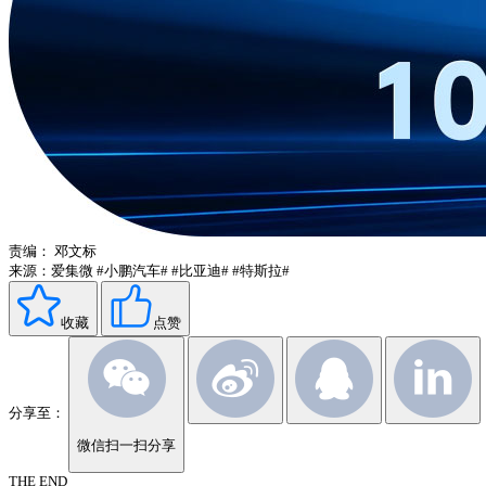
责编：
邓文标
来源：爱集微
#小鹏汽车#
#比亚迪#
#特斯拉#
收藏
点赞
分享至：
微信扫一扫分享
THE END