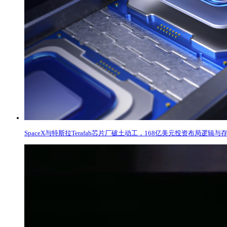
SpaceX与特斯拉Terafab芯片厂破土动工，168亿美元投资布局逻辑与