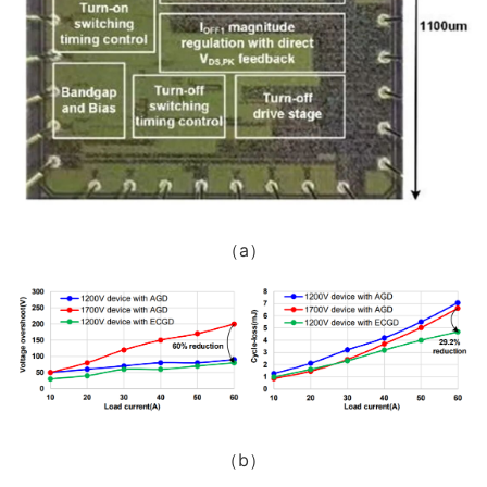
（a）
（b）