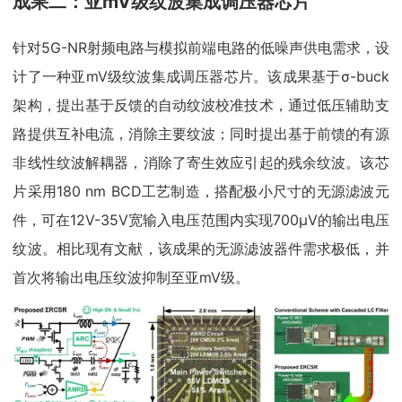
成果二：亚mV级纹波集成调压器芯片
针对5G-NR射频电路与模拟前端电路的低噪声供电需求，设
计了一种亚mV级纹波集成调压器芯片。该成果基于σ-buck
架构，提出基于反馈的自动纹波校准技术，通过低压辅助支
路提供互补电流，消除主要纹波；同时提出基于前馈的有源
非线性纹波解耦器，消除了寄生效应引起的残余纹波。该芯
片采用180 nm BCD工艺制造，搭配极小尺寸的无源滤波元
件，可在12V-35V宽输入电压范围内实现700μV的输出电压
纹波。相比现有文献，该成果的无源滤波器件需求极低，并
首次将输出电压纹波抑制至亚mV级。