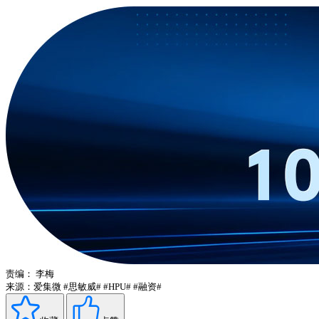
责编：
李梅
来源：爱集微
#思敏威#
#HPU#
#融资#