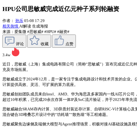
HPU公司思敏威完成近亿元种子系列轮融资
作者：
孙乐
05-08 17:29
相关舆情
AI解读
生成海报
来源：爱集微
#思敏威#
#HPU#
#融资#
评论
收藏
点赞
3.4w
近日，思敏威（上海）集成电路有限公司（简称“思敏威”）宣布完成近亿元
充及市场拓展。
思敏威成立于2024年12月，是一家专注于集成电路设计和技术开发的企业。公司面向大
计算提供高效、灵活、可扩展的算力底座。
思敏威创始团队成员来自Intel、AMD、华为海思及多家国内一线AI芯片
超过10年积累，已完成20余次存算一体IP及SoC流片验证，并于2025年率先
思敏威融合SRAM存内计算、3D异质封装近存计算、自研RISC-V计算核心及
混合键合3D堆叠芯片设计中的“功耗墙”“散热墙”等工程难题。
思敏威聚焦边缘侧及端侧大模型与Agent推理场景，积极对接AI基础设施