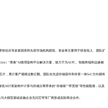
赛智伯乐等多家国资和头部市场机构跟投。资金将主要用于研发投入、团队扩
 Unit）“青衡”AI推理架构平台解决方案，致力于为AI PC、智能终端和边缘侧
多款芯片，累计量产规模达数亿颗。团队在先进存储器件和存算一体SoC方向拥有
决传统AI计算架构中计算与存储分离带来的“存储墙”“带宽墙”等性能瓶颈，以及
司已与大模型基础设施企业无问芯穹等厂商形成实际商业合作。