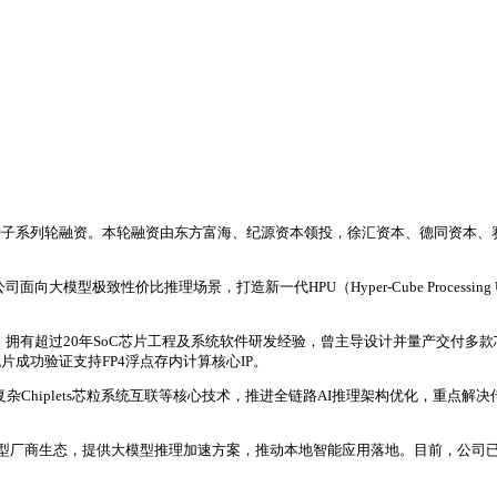
种子系列轮融资。本轮融资由东方富海、纪源资本领投，徐汇资本、德同资本、
模型极致性价比推理场景，打造新一代HPU（Hyper-Cube Processing
公司，拥有超过20年SoC芯片工程及系统软件研发经验，曾主导设计并量产交付
流片成功验证支持FP4浮点存内计算核心IP。
复杂Chiplets芯粒系统互联等核心技术，推进全链路AI推理架构优化，重点解
及模型厂商生态，提供大模型推理加速方案，推动本地智能应用落地。目前，公