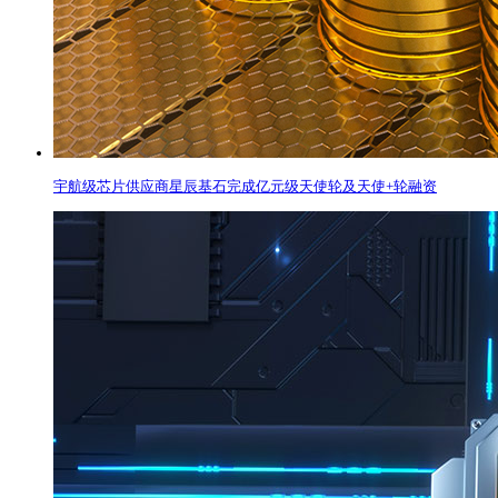
宇航级芯片供应商星辰基石完成亿元级天使轮及天使+轮融资