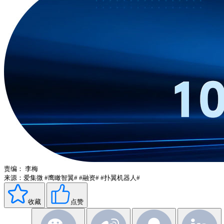
责编：
李梅
来源：爱集微
#鹰瞰智翼#
#融资#
#扑翼机器人#
收藏
点赞