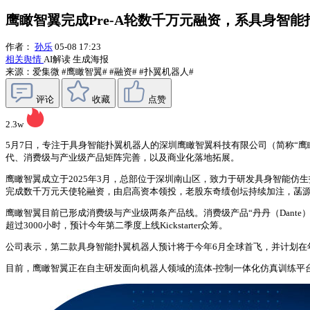
鹰瞰智翼完成Pre-A轮数千万元融资，系具身智
作者：
孙乐
05-08 17:23
相关舆情
AI解读
生成海报
来源：爱集微
#鹰瞰智翼#
#融资#
#扑翼机器人#
评论
收藏
点赞
2.3w
5月7日，专注于具身智能扑翼机器人的深圳鹰瞰智翼科技有限公司（简称“鹰
代、消费级与产业级产品矩阵完善，以及商业化落地拓展。
鹰瞰智翼成立于2025年3月，总部位于深圳南山区，致力于研发具身智能仿
完成数千万元天使轮融资，由启高资本领投，老股东奇绩创坛持续加注，菡
鹰瞰智翼目前已形成消费级与产业级两条产品线。消费级产品“丹丹（Dant
超过3000小时，预计今年第二季度上线Kickstarter众筹。
公司表示，第二款具身智能扑翼机器人预计将于今年6月全球首飞，并计划在
目前，鹰瞰智翼正在自主研发面向机器人领域的流体-控制一体化仿真训练平台