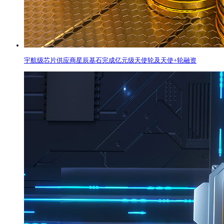
宇航级芯片供应商星辰基石完成亿元级天使轮及天使+轮融资