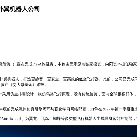
能扑翼机器人公司
瞰智翼”）宣布完成Pre-A轮融资，本轮由元禾原点独家投资，向阳资本担任
生扑翼机器人，打造更静音、更安全、更高效的低空飞行器。此前，公司已完成两轮
源资产（交大母基金）跟投。
e）”采用仿生扑翼设计，模仿鸟类飞行原理，没有传统旋翼，面向全球极客群
年底前完成流体仿真引擎闭环与强化学习网络部署，力争在2027年第一季度
Vortrix，用于为翼龙、飞鸟、蝴蝶等多类型飞行机器人生成具身智能控制器