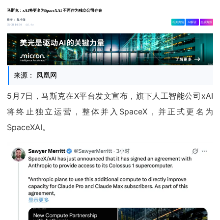
马斯克：xAI将更名为SpaceXAI 不再作为独立公司存在
作者：
集小微
相关舆情
AI解读
生成海报
1.4w
05-08 14:54
来源： 凤凰网
5月7日，马斯克在X平台发文宣布，旗下人工智能公司xAI
将终止独立运营，整体并入SpaceX，并正式更名为
SpaceXAI。