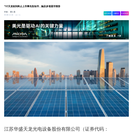
*ST天龙收到终止上市事先告知书，触及多项退市情形
作者：
黄仁贵
相关舆情
AI解读
生成海报
1.3w
05-08 11:18
江苏华盛天龙光电设备股份有限公司（证券代码：