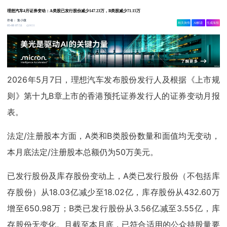
理想汽车4月证券变动：A类股已发行股份减少147.23万，B类股减少71.15万
作者：
集小微
相关舆情
AI解读
生成海报
9031
05-08 07:51
2026年5月7日，理想汽车发布股份发行人及根据《上市规
则》第十九B章上市的香港预托证券发行人的证券变动月报
表。
法定/注册股本方面，A类和B类股份数量和面值均无变动，
本月底法定/注册股本总额仍为50万美元。
已发行股份及库存股份变动上，A类已发行股份（不包括库
存股份）从18.03亿减少至18.02亿，库存股份从432.60万
增至650.98万；B类已发行股份从3.56亿减至3.55亿，库
存股份无变化。且截至本月底，已符合适用的公众持股量要