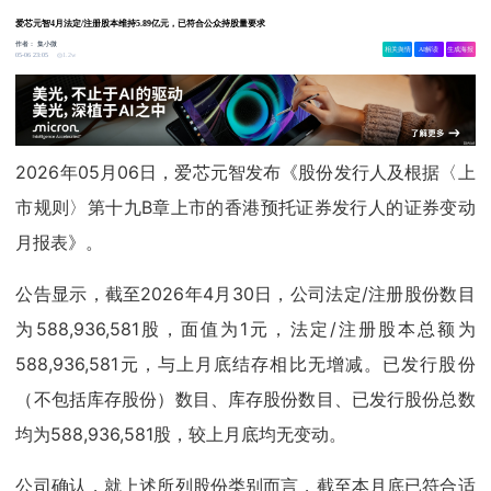
爱芯元智4月法定/注册股本维持5.89亿元，已符合公众持股量要求
作者：
集小微
相关舆情
AI解读
生成海报
1.2w
05-06 23:05
2026年05月06日，爱芯元智发布《股份发行人及根据〈上
市规则〉第十九B章上市的香港预托证券发行人的证券变动
月报表》。
公告显示，截至2026年4月30日，公司法定/注册股份数目
为588,936,581股，面值为1元，法定/注册股本总额为
588,936,581元，与上月底结存相比无增减。已发行股份
（不包括库存股份）数目、库存股份数目、已发行股份总数
均为588,936,581股，较上月底均无变动。
公司确认，就上述所列股份类别而言，截至本月底已符合适