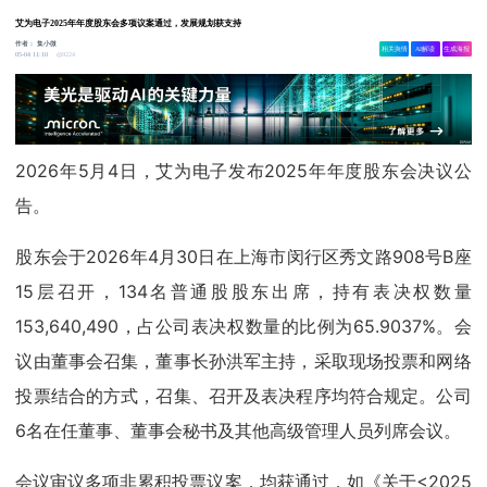
艾为电子2025年年度股东会多项议案通过，发展规划获支持
作者：
集小微
相关舆情
AI解读
生成海报
9224
05-04 11:10
2026年5月4日，艾为电子发布2025年年度股东会决议公
告。
股东会于2026年4月30日在上海市闵行区秀文路908号B座
15层召开，134名普通股股东出席，持有表决权数量
153,640,490，占公司表决权数量的比例为65.9037%。会
议由董事会召集，董事长孙洪军主持，采取现场投票和网络
投票结合的方式，召集、召开及表决程序均符合规定。公司
6名在任董事、董事会秘书及其他高级管理人员列席会议。
会议审议多项非累积投票议案，均获通过，如《关于<2025