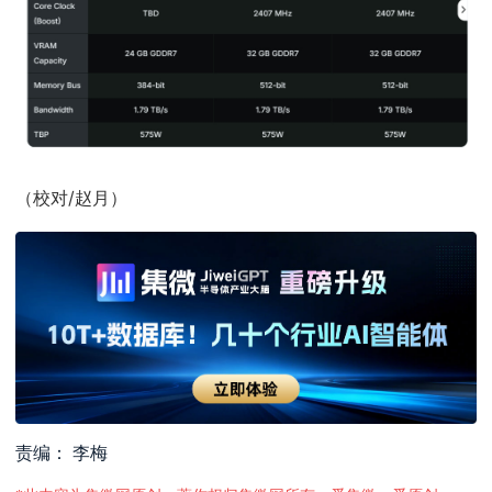
（校对/赵月）
责编： 李梅