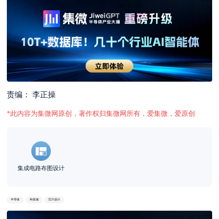
责编： 李正操
*此内容为集微网原创，著作权归集微网所有，爱集微，爱原创
集成电路布图设计
半导体
科技城
芯片设计