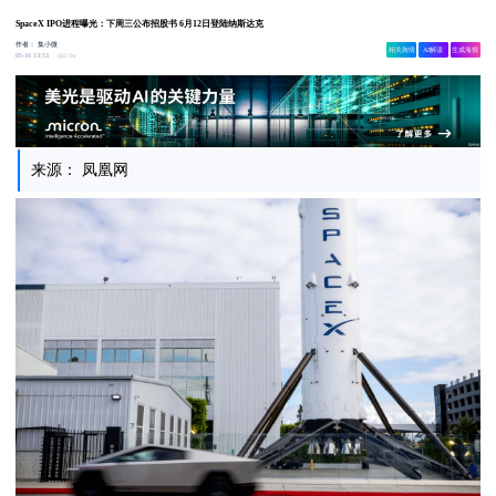
SpaceX IPO进程曝光：下周三公布招股书 6月12日登陆纳斯达克
作者：
集小微
相关舆情
AI解读
生成海报
2.6w
05-16 13:53
来源： 凤凰网